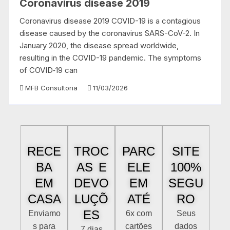
Coronavirus disease 2019
Coronavirus disease 2019 COVID-19 is a contagious
disease caused by the coronavirus SARS-CoV-2. In
January 2020, the disease spread worldwide,
resulting in the COVID-19 pandemic. The symptoms
of COVID‑19 can
MFB Consultoria
11/03/2026
RECE
TROC
PARC
SITE
BA
AS E
ELE
100%
EM
DEVO
EM
SEGU
CASA
LUÇÕ
ATÉ
RO
ES
Enviamo
6x com
Seus
s para
cartões
dados
7 dias