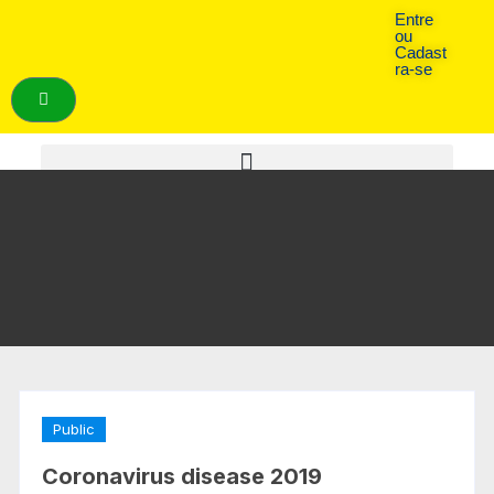
Entre
ou
Cadast
ra-se
Public
Coronavirus disease 2019