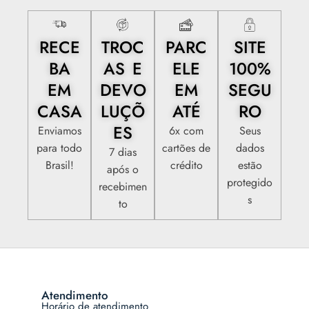
RECE
TROC
PARC
SITE
BA
AS E
ELE
100%
EM
DEVO
EM
SEGU
CASA
LUÇÕ
ATÉ
RO
ES
Enviamos
6x com
Seus
para todo
cartões de
dados
7 dias
Brasil!
crédito
estão
após o
protegido
recebimen
s
to
Atendimento
Horário de atendimento