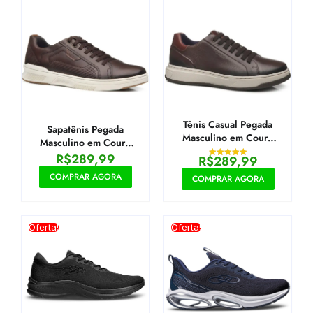
Tênis Casual Pegada
Sapatênis Pegada
Masculino em Couro
Masculino em Couro
Cravo 111702-06
Brown 110602-02
R$
289,99
R$
289,99
Avaliação
5.00
COMPRAR AGORA
COMPRAR AGORA
de 5
Oferta!
Oferta!