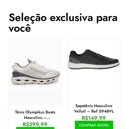
Seleção exclusiva para
você
Sapatênis Masculino
Velluti – Ref 5948VL
Tênis Olympikus Beats
R$
149,99
Masculino –
Chumbo+Bege
R$
299,99
COMPRAR AGORA