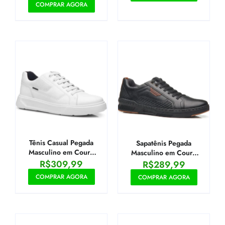
COMPRAR AGORA
Tênis Casual Pegada
Sapatênis Pegada
Masculino em Couro
Masculino em Couro
Branco 110923-01
Preto 110602-06
R$
309,99
R$
289,99
COMPRAR AGORA
COMPRAR AGORA