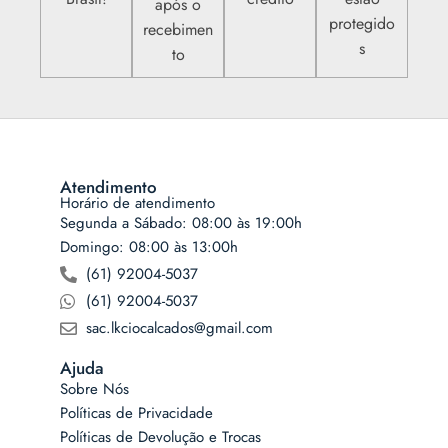
após o
protegido
recebimen
s
to
Atendimento
Horário de atendimento
Segunda a Sábado: 08:00 às 19:00h
Domingo: 08:00 às 13:00h
(61) 92004-5037
(61) 92004-5037
sac.lkciocalcados@gmail.com
Ajuda
Sobre Nós
Políticas de Privacidade
Políticas de Devolução e Trocas