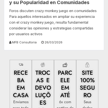
y su Popularidad en Comunidades
Foros discuten crazy monkey juego en comunidades
Para aquellos interesados en ampliar su experiencia
con el crazy monkey juego, resulta fundamental
considerar las opiniones y estrategias compartidas
por usuarios activos
MFB Consultoria
26/03/2026
RECE
TROC
PARC
SITE
BA
AS E
ELE
100%
EM
DEVO
EM
SEGU
CASA
LUÇÕ
ATÉ
RO
ES
Enviamos
6x com
Seus
para todo
cartões de
dados