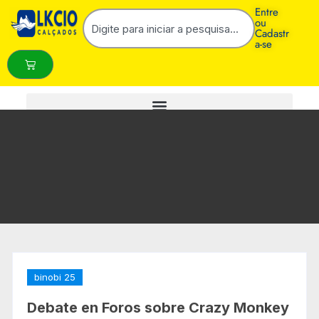
Entre
ou
Cadastr
a-se
binobi 25
Debate en Foros sobre Crazy Monkey