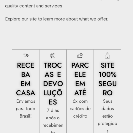
quality content and services.
Explore our site to learn more about what we offer.
RECE
TROC
PARC
SITE
BA
AS E
ELE
100%
EM
DEVO
EM
SEGU
CASA
LUÇÕ
ATÉ
RO
ES
Enviamos
6x com
Seus
para todo
cartões de
dados
7 dias
Brasil!
crédito
estão
após o
protegido
recebimen
s
to